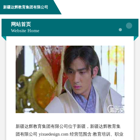
新疆达辉教育集团有限公司
网站首页
Website Home
新疆达辉教育集团有限公司位于新疆，新疆达辉教育集
团有限公司 yixuedesign.com 经营范围含:教育培训、职业