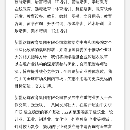
技能培训、语言培训、IT培训、管理培训、学历教育、
在线教育、远程教育；体育培训、舞蹈培训、教育软件
开发、教育设备、教具、教材、图书、文具用品；教育
咨询、留学咨询、升学咨询、考试培训、艺术培训、音
乐培训、美术培训、书法培训
新疆达辉教育集团有限公司将根据党中央和国务院对企
业深化改革的战略部署，并遵循国资委关于推动企业壮
大的相关指导方针，我们将持续推进企业深层次改革，
以实现产业结构的深度调整与优化，合理配置各项资
源，旨在提升核心竞争力，全面刷新企业整体素质。我
们面向全球市场及国内市场，矢志不渝地向更高更远的
目标迈进，奋力拼搏。
新疆达辉教育集团有限公司在发展中注重与业界人士合
作交流，强强联手，共同发展壮大。在客户层面中力求
广泛 建立稳定的客户基础，业务范围涵盖了建筑业、设
计业、工业、制造业、文化业、外商独资 企业等领域，
针对较为复杂、繁琐的行业资质注册申请咨询有着丰富